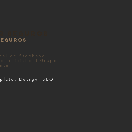
r seguros
seguros
onal de Stéphane
or oficial del Grupo
nte.
mplate, Design, SEO