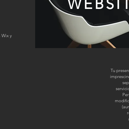
WEBSI
 Wix y
Tu presen
imprescin
sep
servici
Per
modific
(au
r