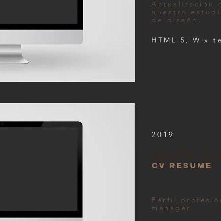
Actualización 
nuestro estudi
de diseño.
HTML 5, Wix t
2019
SOFÍA D
CV RESUME
Perfil profesi
manager.