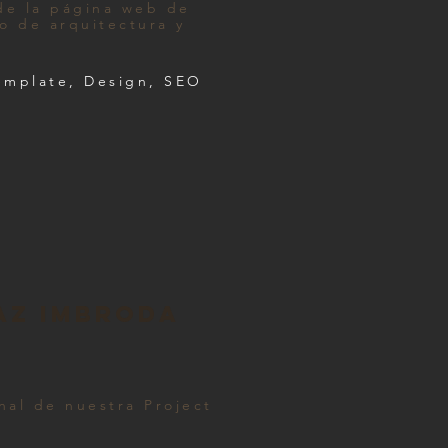
de la página web de
o de arquitectura y
emplate, Design, SEO
ÍAZ IMBRODA
onal de nuestra Project