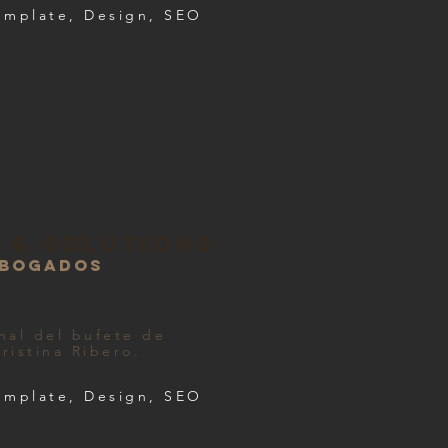
emplate, Design, SEO
 & solutions
abogados
onal del bufete de
ristina Ribero.
emplate, Design, SEO