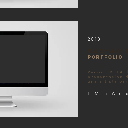
2013
rashan 
portfolio
Versión BETA d
presentación d
una artista pin
HTML 5, Wix t