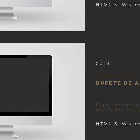
HTML 5, Wix t
2013
lawyers
bufete de 
Perfil profesi
abogados de C
HTML 5, Wix t