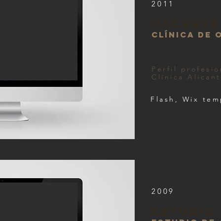
2011
DAD
hacerte
clínica de
Perfil profesi
Clínica Alican
Flash, Wix tem
2009
estudio 