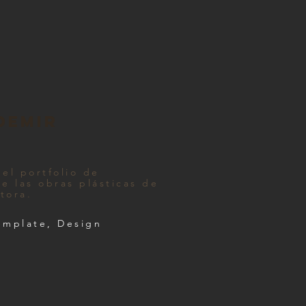
demir
el portfolio de
e las obras plásticas de
tora.
emplate, Design