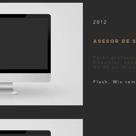
2012
chaumie
asesor de 
Perfil profesi
Chaumier, ases
AVIVA en Alica
Flash, Wix te