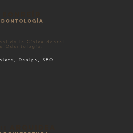
 sonreír
 odontología
onal de la Cínica dental
te Odontología.
plate, Design, SEO
:: arquidea