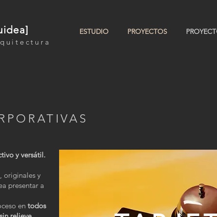
uidea]
ESTUDIO
PROYECTOS
PROYECT
quitectura
RPORATIVAS
tivo y versátil.
 originales y
a presentar a
oceso en
todos
sin relieve
.