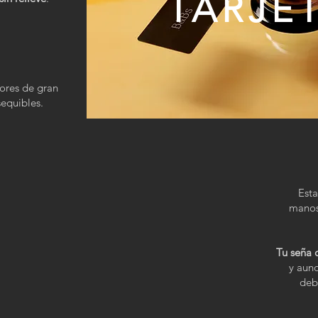
TARJE
ores de gran
sequibles.
Est
manos.
Tu seña 
y aunq
deb