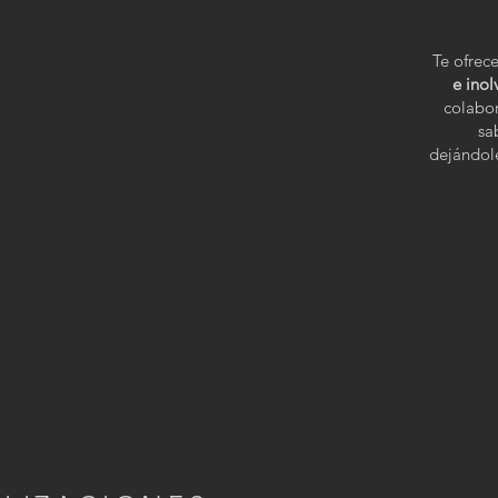
Te ofre
e inol
colabor
sa
dejándol