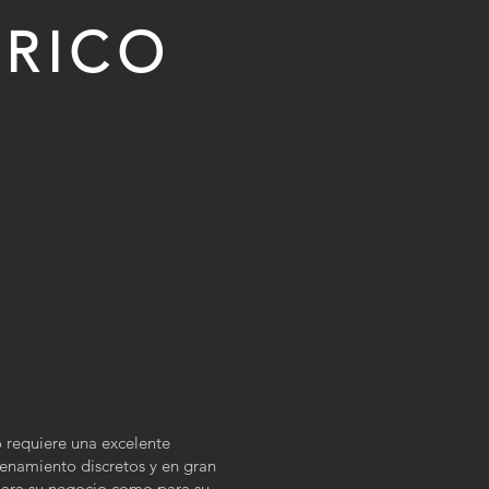
TRICO
o requiere una excelente
enamiento discretos y en gran
 para su negocio como para su