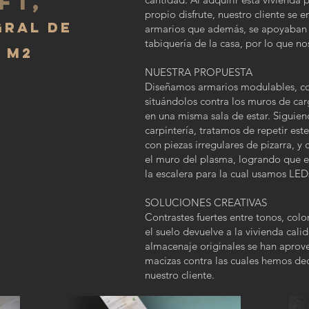
ft,
propio disfrute, nuestro cliente se 
GRAL DE
armarios que además, se apoyaban t
tabiquería de la casa, por lo que no
5 M2
NUESTRA PROPUESTA
Diseñamos armarios modulables, con
situándolos contra los muros de car
en una misma sala de estar. Siguie
carpintería, tratamos de repetir est
con piezas irregulares de pizarra, y
el muro del plasma, logrando que e
la escalera para la cual usamos LE
SOLUCIONES CREATIVAS
Contrastes fuertes entre tonos, col
el suelo devuelve a la vivienda cal
almacenaje originales se han aprove
macizas contra las cuales hemos dec
nuestro cliente.