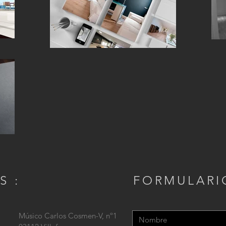
S :
FORMULARI
Músico Carlos Cosmen-V, nº1