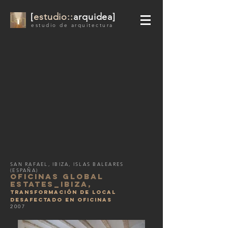
[
estudio::
arquidea]
estudio de arquitectura
SAN RAFAEL, IBIZA, ISLAS BALEARES
(ESPAÑA)
OFICINAS GLOBAL
ESTATES_IBIZA,
TRANSFORMACIÓN DE LOCAL
DESAFECTADO EN OFICINAS
2007