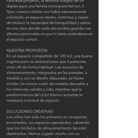
Para este proyecto, la reforma integral de un
dúplex para una familia monoparental con 3
hijos, nuestro cliente nos había expresamente
solicitado un espacio neutro, luminoso y capaz
de traducir la necesidad de tranquilidad y calma
en una casa donde cada uno podría guardar sus
efectos personales sin por lo tanto extenderse en
el espacio común.
NUESTRA PROPUESTA
En un espacio compartido de 120 m2, una buena
organización es esencial para que 4 personas
vivan allí de forma habitual. Les espacios de
almacenamiento, integrados en las paredes, a
medida y con un diseño depurado, se hacen
olvidar. Un mismo suelo de madera devuelve a
los interiores calidez y vida, mientras que la
predominancia del color blanco aumenta la
necesaria solicitud de espacio.
SOLUCIONES CREATIVAS
Los niños han sido los primeros en conquistar,
encantados, los espacios ejecutados, sabiendo
que los módulos de almacenamiento les eran
destinados. Hemos jugado mucho con su