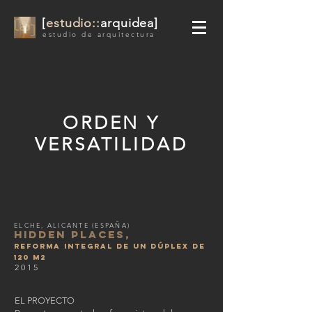
[
estudio::
arquidea]
estudio de arquitectura
ORDEN Y
VERSATILIDAD
ELCHE, ALICANTE (ESPAÑA)
HIDDEN PLACES,
REFORMA INTEGRAL DE UN DÚPLEX DE
120 M2
2015
EL PROYECTO