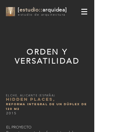
[
estudio::
arquidea]
estudio de arquitectura
ORDEN Y
VERSATILIDAD
ELCHE, ALICANTE (ESPAÑA)
HIDDEN PLACES,
REFORMA INTEGRAL DE UN DÚPLEX DE
120 M2
2015
EL PROYECTO