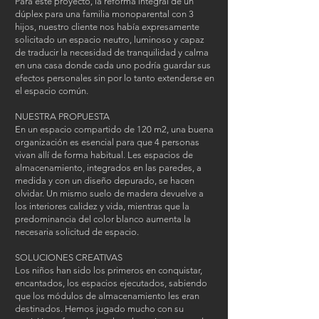
Para este proyecto, la reforma integral de un
dúplex para una familia monoparental con 3
hijos, nuestro cliente nos había expresamente
solicitado un espacio neutro, luminoso y capaz
de traducir la necesidad de tranquilidad y calma
en una casa donde cada uno podría guardar sus
efectos personales sin por lo tanto extenderse en
el espacio común.
NUESTRA PROPUESTA
En un espacio compartido de 120 m2, una buena
organización es esencial para que 4 personas
vivan allí de forma habitual. Les espacios de
almacenamiento, integrados en las paredes, a
medida y con un diseño depurado, se hacen
olvidar. Un mismo suelo de madera devuelve a
los interiores calidez y vida, mientras que la
predominancia del color blanco aumenta la
necesaria solicitud de espacio.
SOLUCIONES CREATIVAS
Los niños han sido los primeros en conquistar,
encantados, los espacios ejecutados, sabiendo
que los módulos de almacenamiento les eran
destinados. Hemos jugado mucho con su