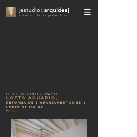
[
estudio::
arquidea]
estudio de arquitectura
ELCHE, ALICANTE (ESPAÑA)
lofts acuario,
reforma de 3 apartamentos en 2
lofts DE 100 m2
2004