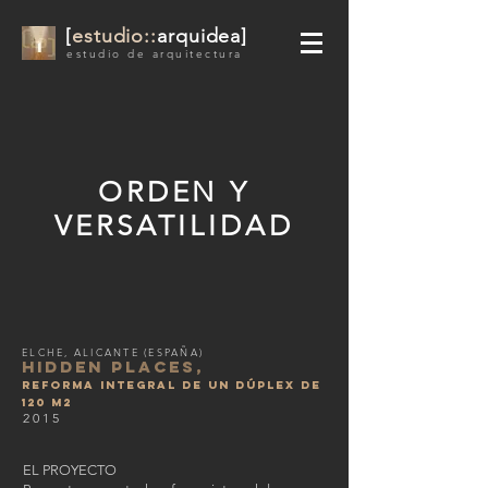
[
estudio::
arquidea]
estudio de arquitectura
ORDEN Y
VERSATILIDAD
ELCHE, ALICANTE (ESPAÑA)
HIDDEN PLACES,
REFORMA INTEGRAL DE UN DÚPLEX DE
120 M2
2015
EL PROYECTO