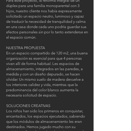
Para este proyecto, la reforma integral de un
dúplex para una familia monoparental con 3
hijos, nuestro cliente nos había expresamente
solicitado un espacio neutro, luminoso y capaz
de traducir la necesidad de tranquilidad y calma
en una casa donde cada uno podría guardar sus
efectos personales sin por lo tanto extenderse en
el espacio común.
NUESTRA PROPUESTA
En un espacio compartido de 120 m2, una buena
organización es esencial para que 4 personas
vivan allí de forma habitual. Les espacios de
almacenamiento, integrados en las paredes, a
medida y con un diseño depurado, se hacen
olvidar. Un mismo suelo de madera devuelve a
los interiores calidez y vida, mientras que la
predominancia del color blanco aumenta la
necesaria solicitud de espacio.
SOLUCIONES CREATIVAS
Los niños han sido los primeros en conquistar,
encantados, los espacios ejecutados, sabiendo
que los módulos de almacenamiento les eran
destinados. Hemos jugado mucho con su