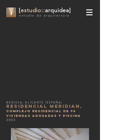
[
estudio::
arquidea]
estudio de arquitectura
BENISSA, ALICANTE (ESPAÑA)
RESIDENCIAL meridian,
complejo residencial de 96
viviendas adosadas y piscina
2003